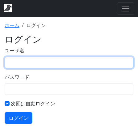
ホーム
ログイン
ログイン
ユーザ名
パスワード
次回は自動ログイン
ログイン