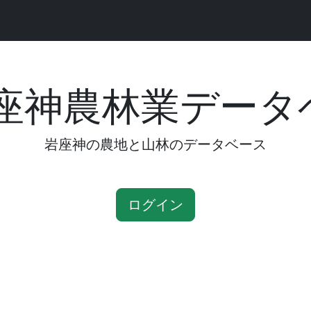
座神農林業データ
岩座神の農地と山林のデータベース
ログイン